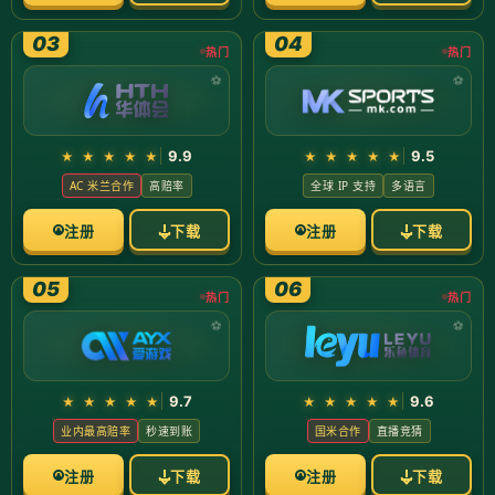
03
04
热门
热门
9.9
9.5
★ ★ ★ ★ ★
★ ★ ★ ★ ★
AC 米兰合作
高赔率
全球 IP 支持
多语言
注册
下载
注册
下载
05
06
热门
热门
9.7
9.6
★ ★ ★ ★ ★
★ ★ ★ ★ ★
业内最高赔率
秒速到账
国米合作
直播竞猜
注册
下载
注册
下载