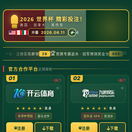
2026 世界杯 精彩投注！
美国 · 加拿大 · 墨西哥
4
2026.06.11
开幕
🏆
⚽
官方平台 · 注册实名即领
竞猜专属返水 · 冠军预测奖金池
2
28
888
官方合作平台
正规授权
01
02
热门
热门
9.8
9.6
★ ★ ★ ★ ★
★ ★ ★ ★ ★
世界杯赞助
皇马合作
首存返 68%
低流水
注册
下载
注册
下载